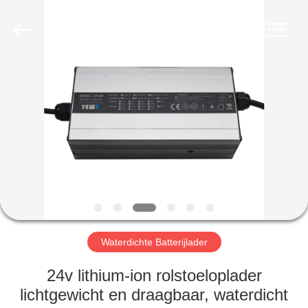
2026
Guangzhou
Yunyang
Electronic
Technology
Co.,
Ltd..
All
HUIS
Rights
Reserved.
PRODUCTEN
VIDEO'S
ONGEVEER
ONS
Waterdichte Batterijlader
FABRIEKSREIS
24v lithium-ion rolstoeloplader
lichtgewicht en draagbaar, waterdicht