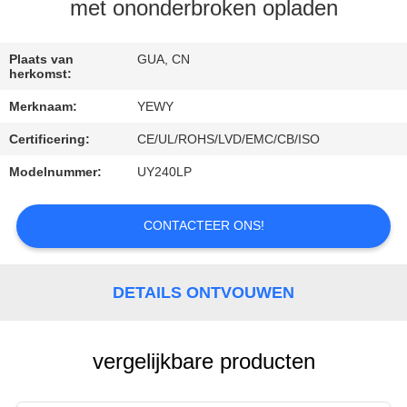
KWALITEITSCONTROLE
met ononderbroken opladen
CONTACTEER
Plaats van
GUA, CN
herkomst:
ONS
Merknaam:
YEWY
Certificering:
CE/UL/ROHS/LVD/EMC/CB/ISO
NIEUWS
Modelnummer:
UY240LP
GEVALLEN
CONTACTEER ONS!
SITEMAP
DETAILS ONTVOUWEN
PRIVACY
POLICY
vergelijkbare producten