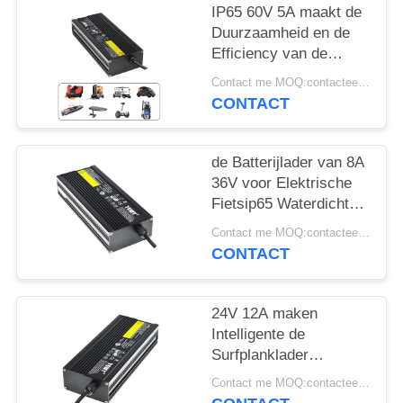
IP65 60V 5A maakt de
Duurzaamheid en de
Efficiency van de
Batterijlader waterdicht
Contact me MOQ:contacteer me
CONTACT
de Batterijlader van 8A
36V voor Elektrische
Fietsip65 Waterdichte
Zwarte
Contact me MOQ:contacteer me
CONTACT
24V 12A maken
Intelligente de
Surfplanklader
waterdicht van de
Contact me MOQ:contacteer me
Batterijlader