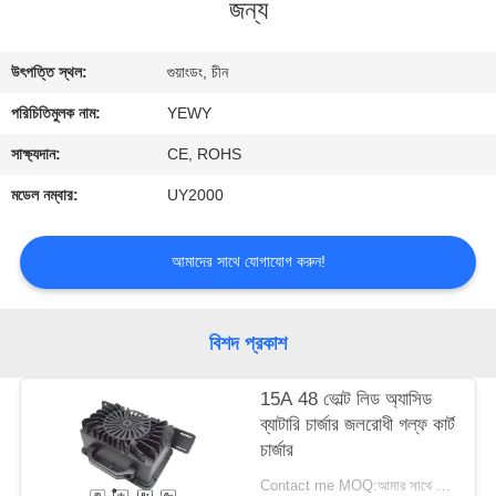
জন্য
মান
উৎপত্তি স্থল:
গুয়াংডং, চীন
নিয়ন্ত্রণ
পরিচিতিমুলক নাম:
YEWY
যোগাযোগ
সাক্ষ্যদান:
CE, ROHS
করুন
মডেল নম্বার:
UY2000
খবর
আমাদের সাথে যোগাযোগ করুন!
মামলা
বিশদ প্রকাশ
15A 48 ভোল্ট লিড অ্যাসিড
সাইট
ব্যাটারি চার্জার জলরোধী গল্ফ কার্ট
ম্যাপ
চার্জার
Contact me MOQ:আমার সাথে যোগাযোগ কর