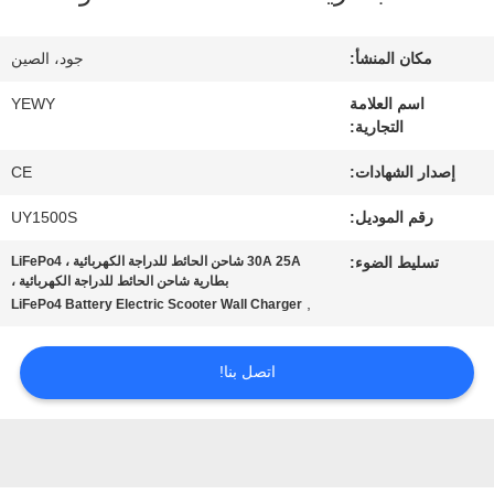
جولة
مكان المنشأ:
جود، الصين
في
اسم العلامة
YEWY
التجارية:
المعمل
إصدار الشهادات:
CE
رقابة
رقم الموديل:
UY1500S
جودة
تسليط الضوء:
30A 25A شاحن الحائط للدراجة الكهربائية ، LiFePo4
بطارية شاحن الحائط للدراجة الكهربائية ،
,
LiFePo4 Battery Electric Scooter Wall Charger
اتصل
اتصل بنا!
بنا
أخبار