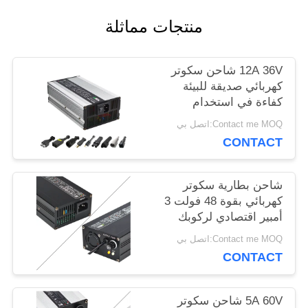
منتجات مماثلة
حالات
12A 36V شاحن سكوتر
خريطة
كهربائي صديقة للبيئة
كفاءة في استخدام
الموقع
الطاقة
Contact me MOQ:اتصل بي
CONTACT
PRIVACY
شاحن بطارية سكوتر
POLICY
كهربائي بقوة 48 فولت 3
أمبير اقتصادي لركوبك
Contact me MOQ:اتصل بي
CONTACT
5A 60V شاحن سكوتر