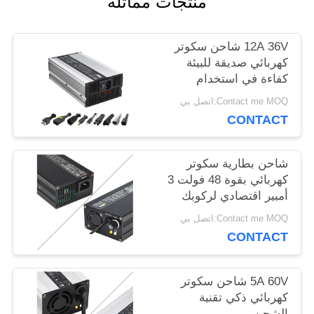
منتجات مماثلة
حالات
12A 36V شاحن سكوتر
كهربائي صديقة للبيئة
كفاءة في استخدام
خريطة
الطاقة
Contact me MOQ:اتصل بي
الموقع
CONTACT
شاحن بطارية سكوتر
PRIVACY
كهربائي بقوة 48 فولت 3
أمبير اقتصادي لركوبك
POLICY
Contact me MOQ:اتصل بي
CONTACT
5A 60V شاحن سكوتر
كهربائي ذكي تقنية
الشحن