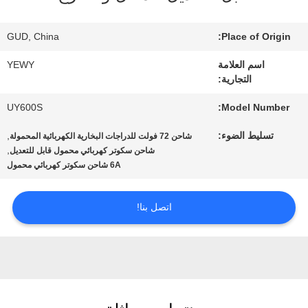
جولة
GUD, China
Place of Origin:
في
اسم العلامة
YEWY
التجارية:
المعمل
UY600S
Model Number:
رقابة
تسليط الضوء:
,
شاحن 72 فولت للدراجات البخارية الكهربائية المحمولة
,
شاحن سكوتر كهربائي محمول قابل للتعديل
جودة
6A شاحن سكوتر كهربائي محمول
اتصل بنا!
اتصل
بنا
أخبار